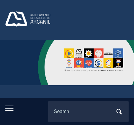
Search
Toggle
for:
mobile
menu