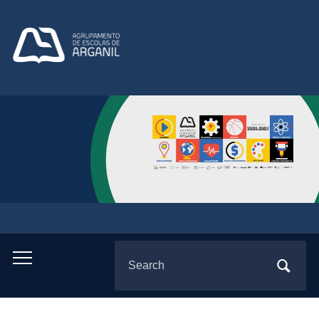
Search
Toggle
for:
mobile
menu