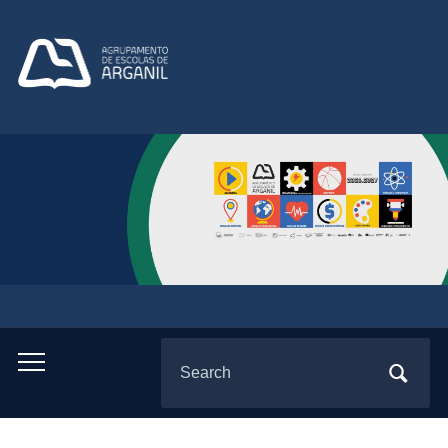
Search
Toggle
for:
mobile
menu