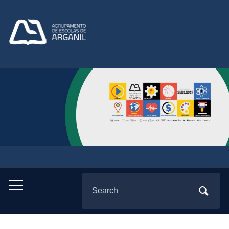
Search
Toggle
for:
mobile
menu