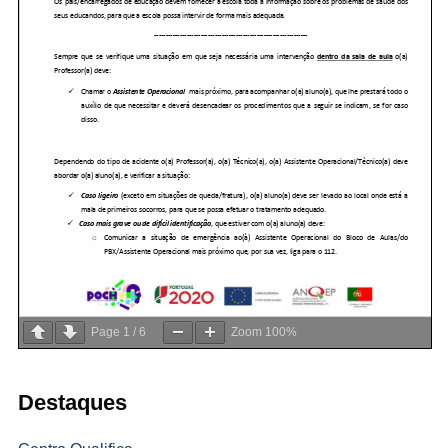
Page
1
/
6
Zoom
100%
Destaques