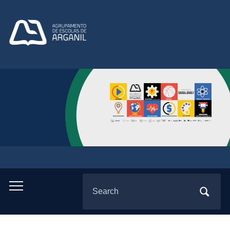
Search
Toggle
for:
mobile
menu