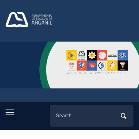
Search
Toggle
for:
mobile
menu