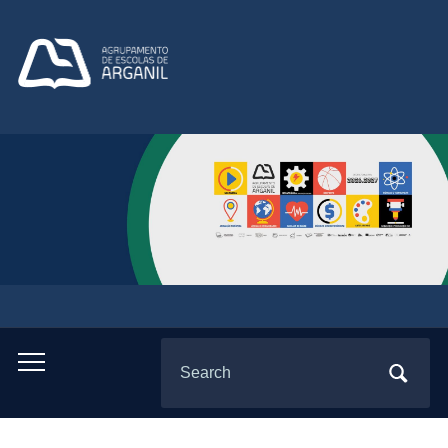
Search
Toggle
for:
mobile
menu