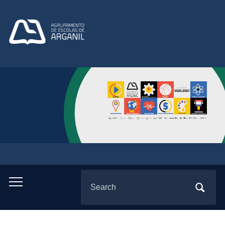
Search
Toggle
for:
mobile
menu