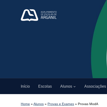
Início
Escolas
Alunos
Associações
Home
»
Alunos
»
Provas e Exames
»
Provas ModA