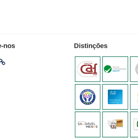
e-nos
Distinções
am
ebook