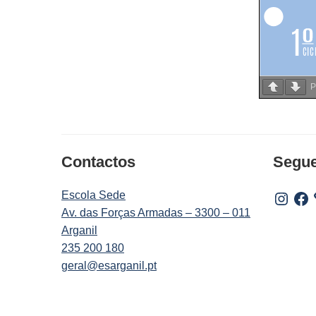
P
Contactos
Segu
Escola Sede
Instagr
Fac
Av. das Forças Armadas – 3300 – 011
Arganil
235 200 180
geral@esarganil.pt