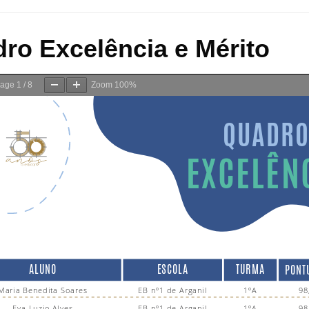
ro Excelência e Mérito
age
1
/
8
Zoom
100%