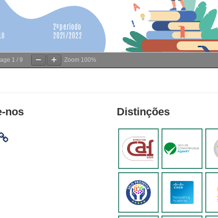
age
1
/
9
Zoom
100%
e-nos
Distinções
am
ebook