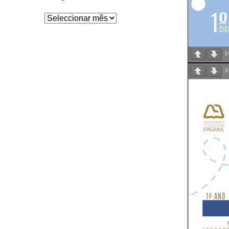
Arquivo
P
P