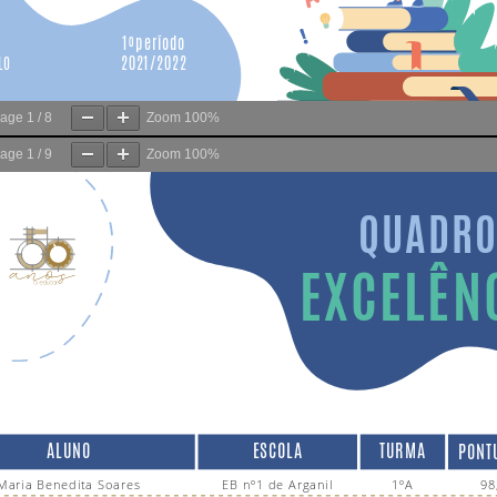
age
1
/
8
Zoom
100%
age
1
/
9
Zoom
100%