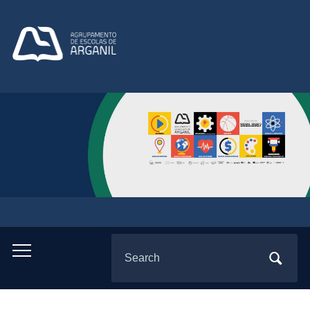
Search
Toggle
for:
mobile
menu