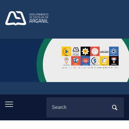
Search
Toggle
for:
mobile
menu