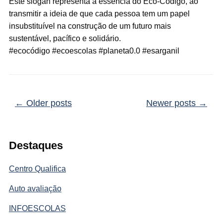
Este slogan representa a essência do Eco-Código, ao
transmitir a ideia de que cada pessoa tem um papel
insubstituível na construção de um futuro mais
sustentável, pacífico e solidário.
#ecocódigo #ecoescolas #planeta0.0 #esarganil
Post navigation
←
Older posts
Newer posts
→
Destaques
Centro Qualifica
Auto avaliação
INFOESCOLAS