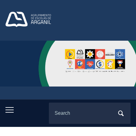
Search
Toggle
for:
mobile
menu