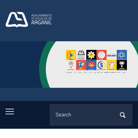
Search
Toggle
for:
mobile
menu