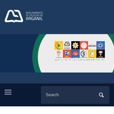
Search
Toggle
for:
mobile
menu