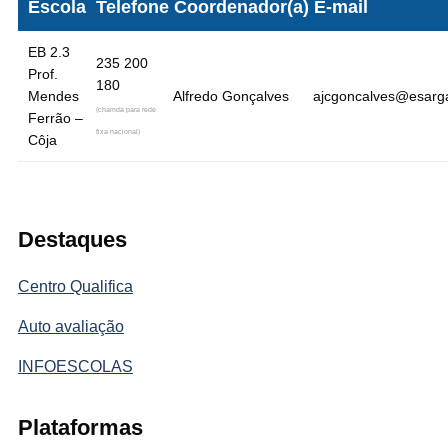
Escola
Telefone
Coordenador(a)
E-mail
EB 2.3
235 200
Prof.
180
Mendes
Alfredo Gonçalves
ajcgoncalves@esarga
(chamda para rede
Ferrão –
fixa nacional)
Côja
Destaques
Centro Qualifica
Auto avaliação
INFOESCOLAS
Plataformas