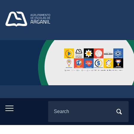
Search
Toggle
for:
mobile
menu