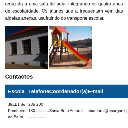
reduzida a uma sala de aula, integrando os quatro anos
de escolaridade. Os alunos que a frequentam vêm das
aldeias anexas, usufruindo do transporte escolar.
Contactos
Escola
Telefone
Coordenador(a)
E-mail
JI/EB1 de
235 200
Pombeiro
180
Sónia Brito Amaral
sbamaral@esarganil.p
(chamda para
da Beira
rede fixa nacional)