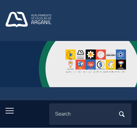
Search
Toggle
for:
mobile
menu