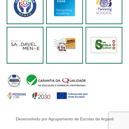
Desenvolvido por Agrupamento de Escolas de Arganil