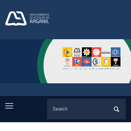
Search
Toggle
for:
mobile
menu