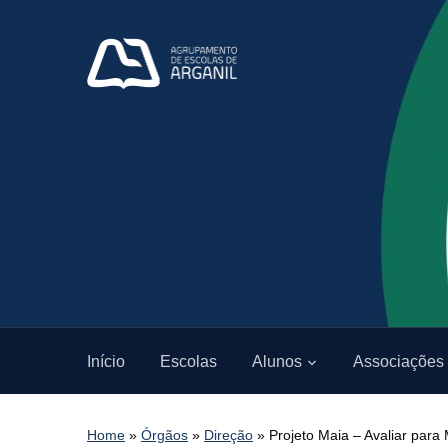
Início
Escolas
Alunos
Associações
Home
»
Órgãos
»
Direção
»
Projeto Maia – Avaliar para