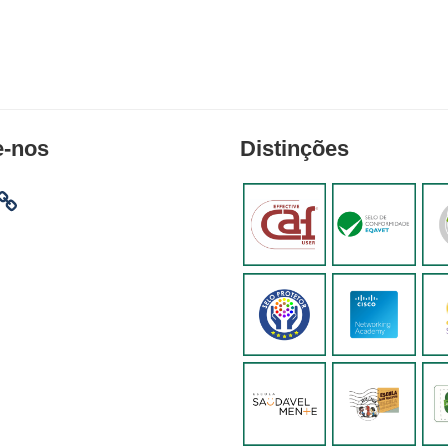
e-nos
Distinções
am
ebook