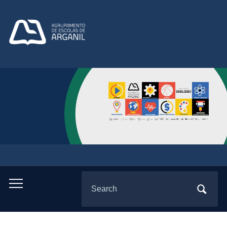
Search
Toggle
for:
mobile
menu