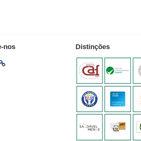
e-nos
Distinções
am
ebook