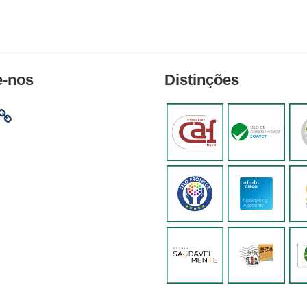
e-nos
Distinções
am
ebook