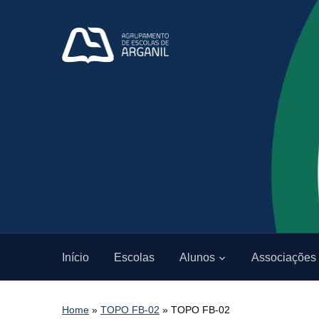
Início
Escolas
Alunos
Associações
Home
»
TOPO FB-02
»
TOPO FB-02