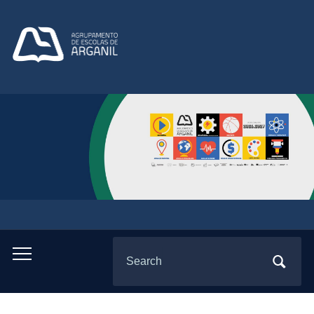
Search
Toggle
for:
mobile
menu