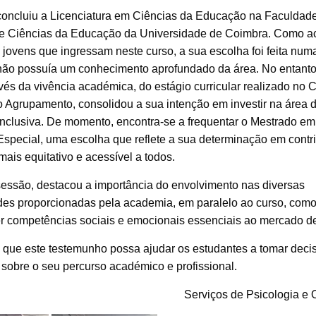
concluiu a Licenciatura em Ciências da Educação na Faculdad
 e Ciências da Educação da Universidade de Coimbra. Como a
jovens que ingressam neste curso, a sua escolha foi feita num
não possuía um conhecimento aprofundado da área. No entanto
vés da vivência académica, do estágio curricular realizado no 
o Agrupamento, consolidou a sua intenção em investir na área 
nclusiva. De momento, encontra-se a frequentar o Mestrado em
special, uma escolha que reflete a sua determinação em contri
ais equitativo e acessível a todos.
sessão, destacou a importância do envolvimento nas diversas
des proporcionadas pela academia, em paralelo ao curso, como
r competências sociais e emocionais essenciais ao mercado de
que este testemunho possa ajudar os estudantes a tomar deci
sobre o seu percurso académico e profissional.
Serviços de Psicologia e 