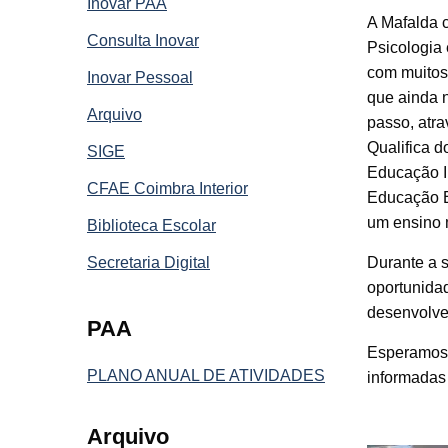
Inovar PAA
A Mafalda 
Consulta Inovar
Psicologia
com muitos 
Inovar Pessoal
que ainda 
Arquivo
passo, atra
Qualifica d
SIGE
Educação I
CFAE Coimbra Interior
Educação E
um ensino m
Biblioteca Escolar
Secretaria Digital
Durante a 
oportunida
desenvolve
PAA
Esperamos 
PLANO ANUAL DE ATIVIDADES
informadas 
Arquivo