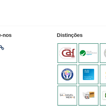
e-nos
Distinções
am
ebook