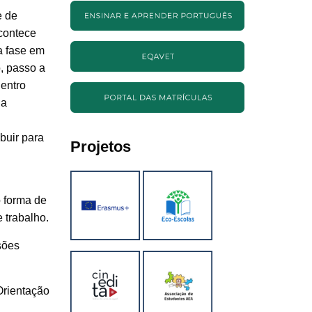
e de
contece
a fase em
, passo a
Centro
da
buir para
Projetos
 forma de
 trabalho.
sões
Orientação