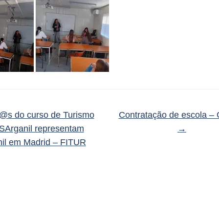
@s do curso de Turismo
Contratação de escola – 
SArganil representam
→
nil em Madrid – FITUR