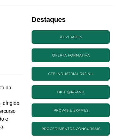
Destaques
afalda
 dirigido
ercurso
ão e
ra