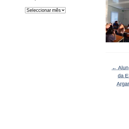
Arquivo
←
Alun
da E
Arga