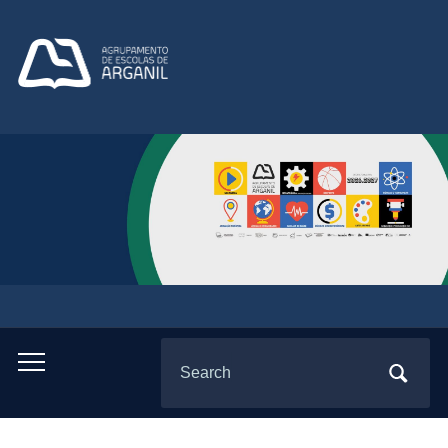
Search
Toggle
for:
mobile
menu