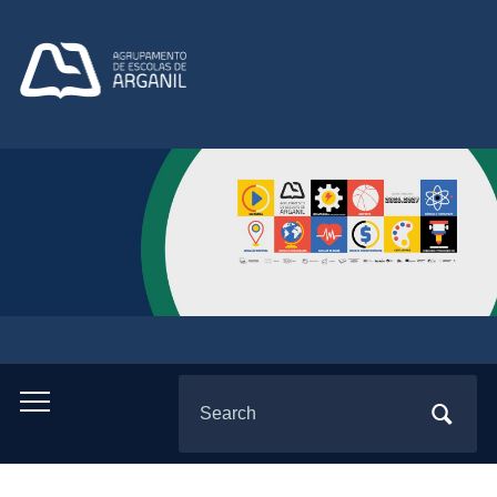
Search
Toggle
for:
mobile
menu