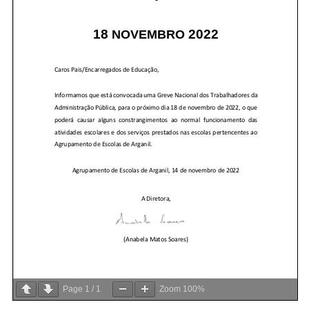
Page
1
/
1
Zoom
100%