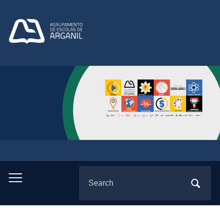
Search
Toggle
for:
mobile
menu