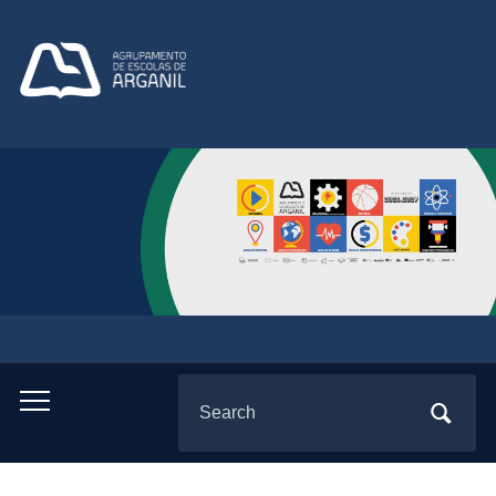
Search
Toggle
for:
mobile
menu