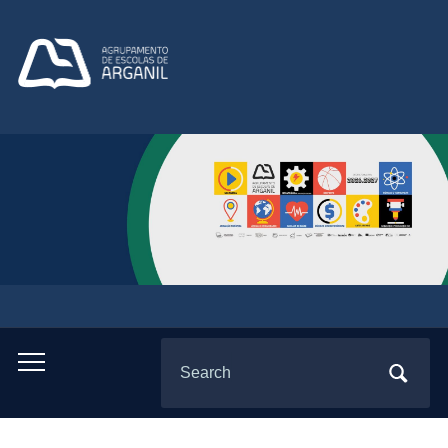
Search
Toggle
for:
mobile
menu