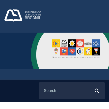
Search
Toggle
for:
mobile
menu