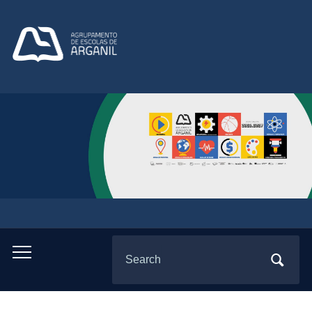
Search
Toggle
for:
mobile
menu