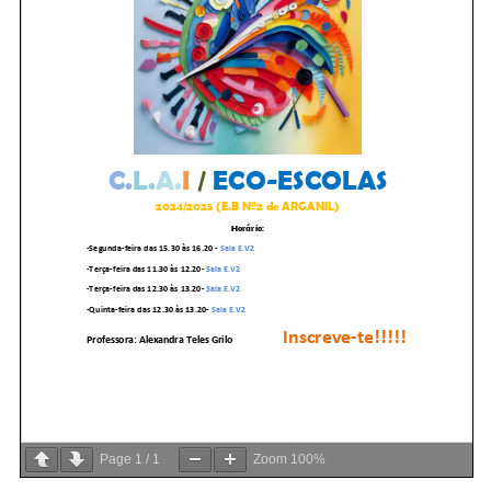
Page
1
/
1
Zoom
100%