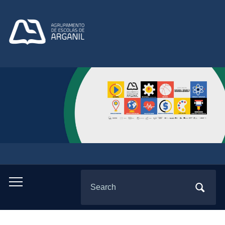
Search
Toggle
for:
mobile
menu