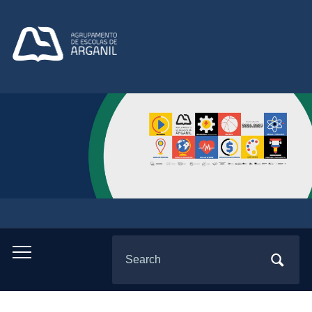
Search
Toggle
for:
mobile
menu