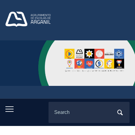
Search
Toggle
for:
mobile
menu