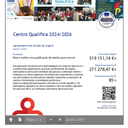
Page
1
/
1
Zoom
100%