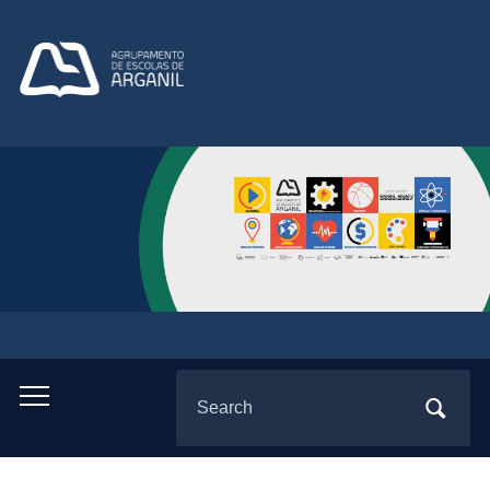
Search
Toggle
for:
mobile
menu