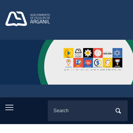
Search
Toggle
for:
mobile
menu