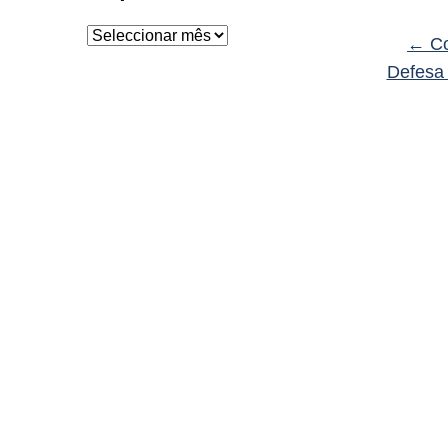
Arquivo
←
Co
Defesa