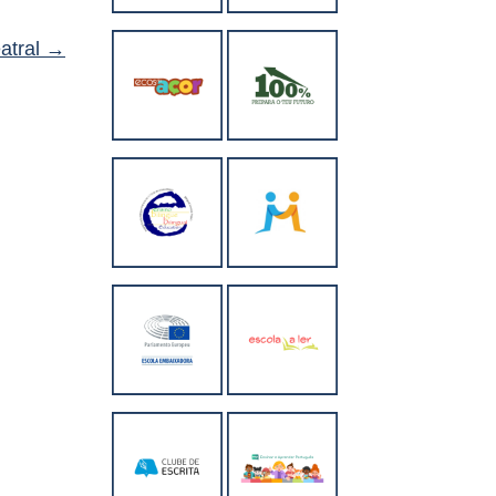
atral
→