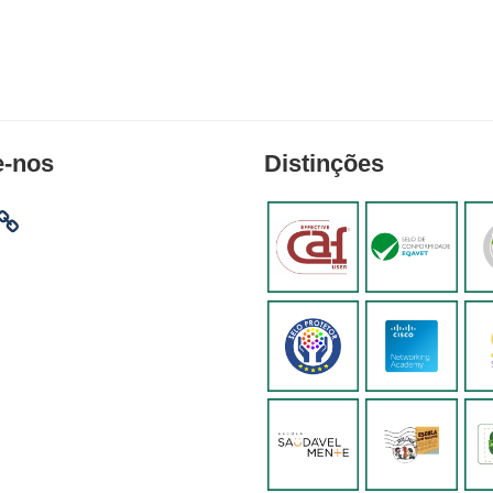
e-nos
Distinções
am
ebook