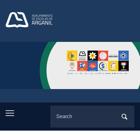
Search
Toggle
for:
mobile
menu