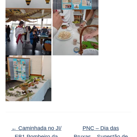
←
Caminhada no JI/
PNC – Dia das
EB1 Pombeiro da
Bruxas – Sugestão de