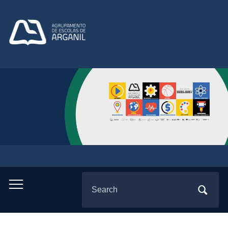
Search
Toggle
for:
mobile
menu