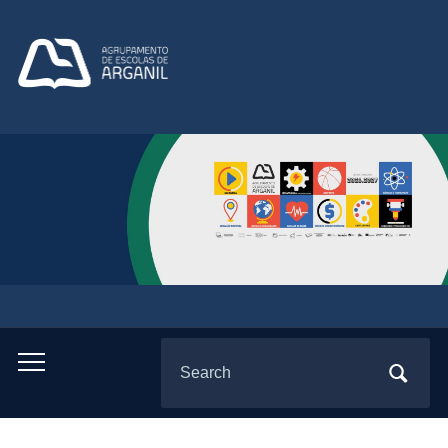
Search
Toggle
for:
mobile
menu