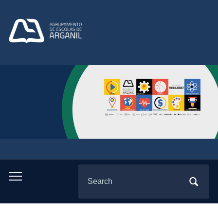
Search
Toggle
for:
mobile
menu