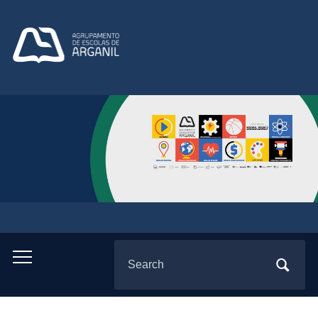
Search
Toggle
for:
mobile
menu