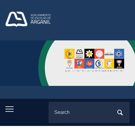
Search
Toggle
for:
mobile
menu