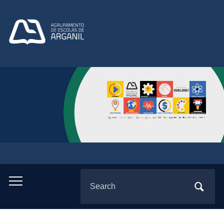
Search
Toggle
for:
mobile
menu