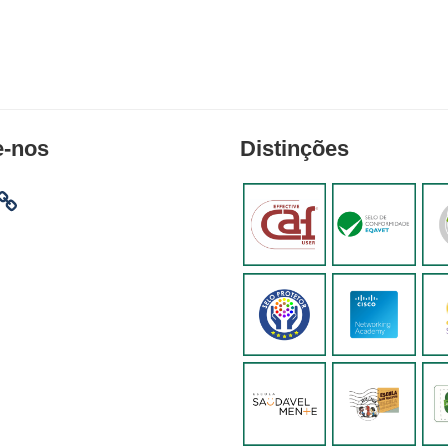
e-nos
Distinções
am
ebook