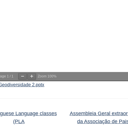
age
1
/
1
Zoom
100%
Geodiversidade 2.pptx
guese Language classes
Assembleia Geral extraor
(PLA
da Associação de Pai