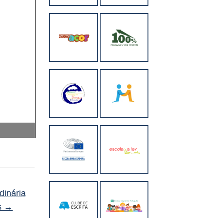
dinária
s
→