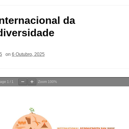
Internacional da
iversidade
5
on
6 Outubro, 2025
age
1
/
1
Zoom
100%