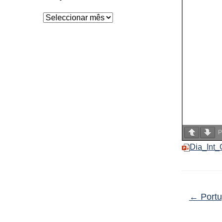
Arquivo
P
Dia_Int_
←
Portu