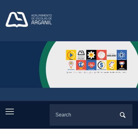
Search
Toggle
for:
mobile
menu