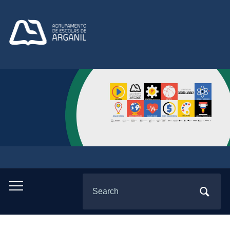
Search
Toggle
for:
mobile
menu