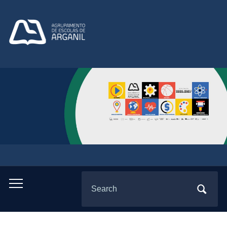
Search
Toggle
for:
mobile
menu