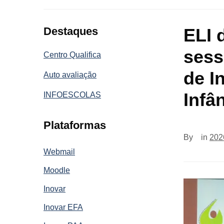
Destaques
ELI 
sess
Centro Qualifica
de I
Auto avaliação
Infâ
INFOESCOLAS
Plataformas
By
in
202
Webmail
Moodle
Inovar
Inovar EFA