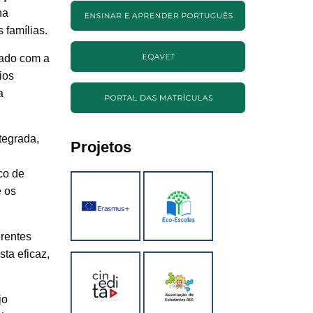
na
 famílias.
tado com a
ios
a
tegrada,
Projetos
co de
e os
erentes
sta eficaz,
jo