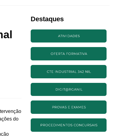
Destaques
nal
ntervenção
lações do
nção