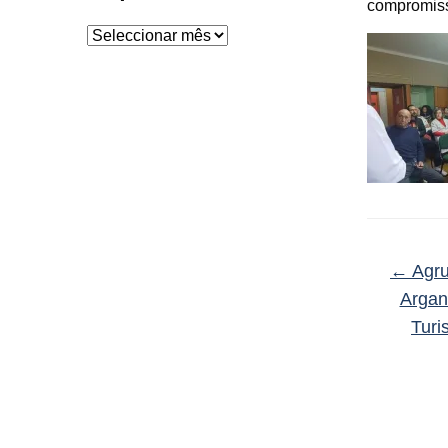
compromiss
Arquivo
←
Agru
Argani
Turi