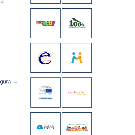
ia.
egura
→