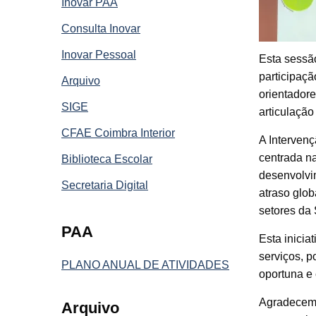
Inovar PAA
Consulta Inovar
Inovar Pessoal
Esta sessão
participaçã
Arquivo
orientadore
SIGE
articulação 
CFAE Coimbra Interior
A Intervenç
centrada na
Biblioteca Escolar
desenvolvim
Secretaria Digital
atraso glob
setores da
PAA
Esta inicia
serviços, p
PLANO ANUAL DE ATIVIDADES
oportuna e 
Agradecemos
Arquivo