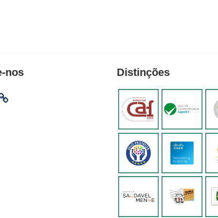
e-nos
Distinções
am
ebook